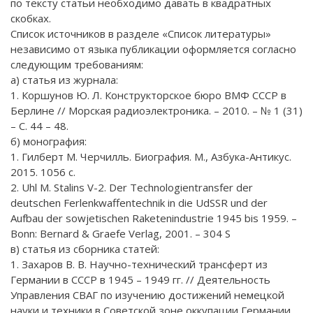
по тексту статьи необходимо давать в квадратных
скобках.
Список источников в разделе «Список литературы»
независимо от языка публикации оформляется согласно
следующим требованиям:
а) статья из журнала:
1. Коршунов Ю. Л. Конструкторское бюро ВМФ СССР в
Берлине // Морская радиоэлектроника. – 2010. – № 1 (31)
– С. 44 – 48.
б) монография:
1. Гилберт М. Черчилль. Биография. М., Азбука-Антикус.
2015. 1056 с.
2. Uhl M. Stalins V-2. Der Technologientransfer der
deutschen Ferlenkwaffentechnik in die UdSSR und der
Aufbau der sowjetischen Raketenindustrie 1945 bis 1959. –
Bonn: Bernard & Graefe Verlag, 2001. – 304 S
в) статья из сборника статей:
1. Захаров В. В. Научно-технический трансферт из
Германии в СССР в 1945 – 1949 гг. // Деятельность
Управления СВАГ по изучению достижений немецкой
науки и техники в Советской зоне оккупации Германии.